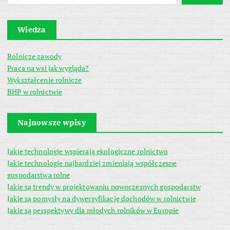
Wiedza
Rolnicze zawody
Praca na wsi jak wygląda?
Wykształcenie rolnicze
BHP w rolnictwie
Najnowsze wpisy
Jakie technologie wspierają ekologiczne rolnictwo
Jakie technologie najbardziej zmieniają współczesne
gospodarstwa rolne
Jakie są trendy w projektowaniu nowoczesnych gospodarstw
Jakie są pomysły na dywersyfikację dochodów w rolnictwie
Jakie są perspektywy dla młodych rolników w Europie