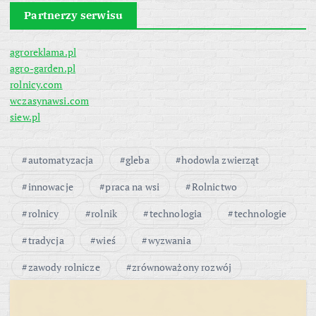
Partnerzy serwisu
agroreklama.pl
agro-garden.pl
rolnicy.com
wczasynawsi.com
siew.pl
automatyzacja
gleba
hodowla zwierząt
innowacje
praca na wsi
Rolnictwo
rolnicy
rolnik
technologia
technologie
tradycja
wieś
wyzwania
zawody rolnicze
zrównoważony rozwój