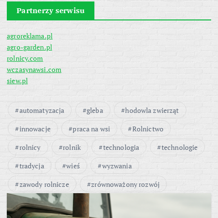
Partnerzy serwisu
agroreklama.pl
agro-garden.pl
rolnicy.com
wczasynawsi.com
siew.pl
automatyzacja
gleba
hodowla zwierząt
innowacje
praca na wsi
Rolnictwo
rolnicy
rolnik
technologia
technologie
tradycja
wieś
wyzwania
zawody rolnicze
zrównoważony rozwój