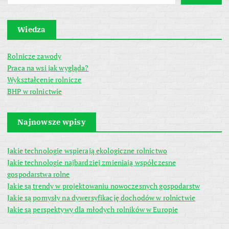
Wiedza
Rolnicze zawody
Praca na wsi jak wygląda?
Wykształcenie rolnicze
BHP w rolnictwie
Najnowsze wpisy
Jakie technologie wspierają ekologiczne rolnictwo
Jakie technologie najbardziej zmieniają współczesne
gospodarstwa rolne
Jakie są trendy w projektowaniu nowoczesnych gospodarstw
Jakie są pomysły na dywersyfikację dochodów w rolnictwie
Jakie są perspektywy dla młodych rolników w Europie