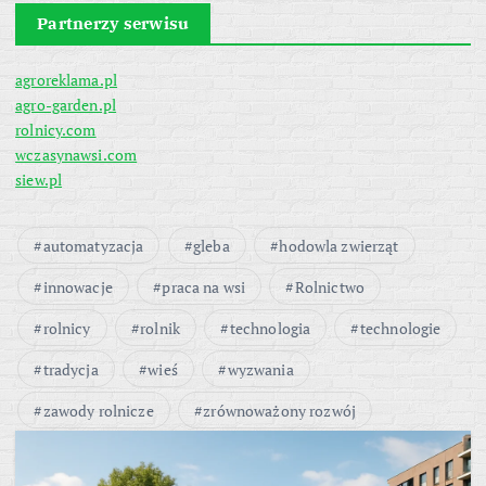
Partnerzy serwisu
agroreklama.pl
agro-garden.pl
rolnicy.com
wczasynawsi.com
siew.pl
automatyzacja
gleba
hodowla zwierząt
innowacje
praca na wsi
Rolnictwo
rolnicy
rolnik
technologia
technologie
tradycja
wieś
wyzwania
zawody rolnicze
zrównoważony rozwój