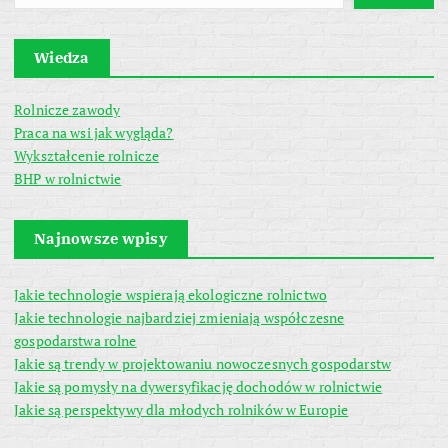
Wiedza
Rolnicze zawody
Praca na wsi jak wygląda?
Wykształcenie rolnicze
BHP w rolnictwie
Najnowsze wpisy
Jakie technologie wspierają ekologiczne rolnictwo
Jakie technologie najbardziej zmieniają współczesne
gospodarstwa rolne
Jakie są trendy w projektowaniu nowoczesnych gospodarstw
Jakie są pomysły na dywersyfikację dochodów w rolnictwie
Jakie są perspektywy dla młodych rolników w Europie