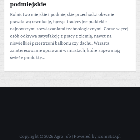
podmiejskie
Rolnictwo miejskie i podmiejskie przechodzi obecnie
prawdziwą rewolucję, łącząc tradycyjne praktyki z
najnowszymi rozwiązaniami technologicznymi. Coraz więcej
osób odkrywa satysfakcję z pracy z ziemią, nawet na
niewielkiej przestrzeni balkonu czy dachu. Wzrasta
zainteresowanie uprawami w miastach, które zapewniają
świeże produkty…
Copyright © 2026 Agro Job | Powered by icomSEO.pl