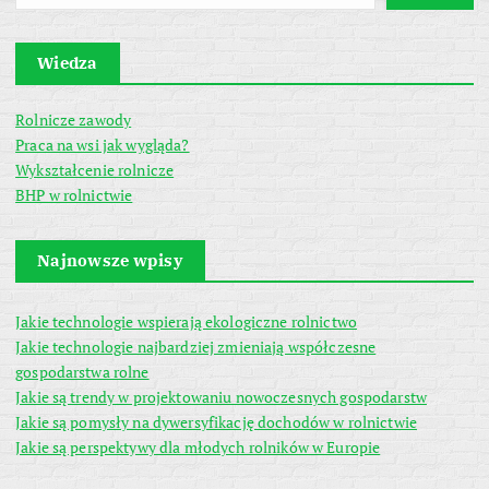
Wiedza
Rolnicze zawody
Praca na wsi jak wygląda?
Wykształcenie rolnicze
BHP w rolnictwie
Najnowsze wpisy
Jakie technologie wspierają ekologiczne rolnictwo
Jakie technologie najbardziej zmieniają współczesne
gospodarstwa rolne
Jakie są trendy w projektowaniu nowoczesnych gospodarstw
Jakie są pomysły na dywersyfikację dochodów w rolnictwie
Jakie są perspektywy dla młodych rolników w Europie