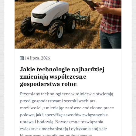
14 lipca, 2026
Jakie technologie najbardziej
zmieniają współczesne
gospodarstwa rolne
Przemiany technologiczne w rolnictwie otwierają
przed gospodarstwami szeroki wachlarz
możliwości, zmieniając zarówno codzienne prace
polowe, jak i specyfikę zawodów związanych z
uprawą i hodowlą. Nowoczesne rozwiązania
związane z mechanizacją i cyfryzacją stają się
kluczowym czynnikiem podnoszącym