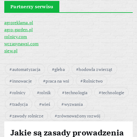
Partnerzy serwisu
agroreklama.pl
agro-garden.pl
rolnicy.com
wczasynawsi.com
siew.pl
automatyzacja
gleba
hodowla zwierząt
innowacje
praca na wsi
Rolnictwo
rolnicy
rolnik
technologia
technologie
tradycja
wieś
wyzwania
zawody rolnicze
zrównoważony rozwój
Jakie są zasady prowadzenia