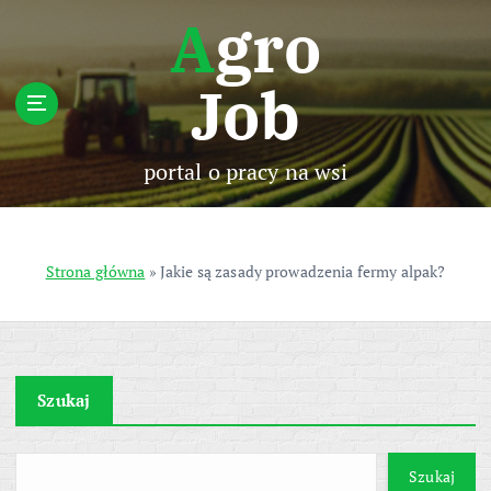
S
Agro
k
i
Job
p
t
o
c
portal o pracy na wsi
o
n
t
e
Strona główna
»
Jakie są zasady prowadzenia fermy alpak?
n
t
Szukaj
Szukaj