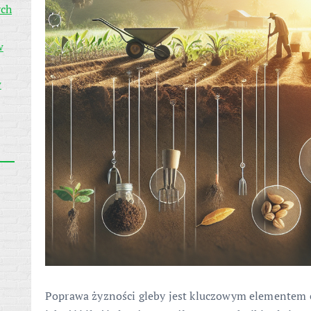
ych
w
w
Poprawa żyzności gleby jest kluczowym elementem 