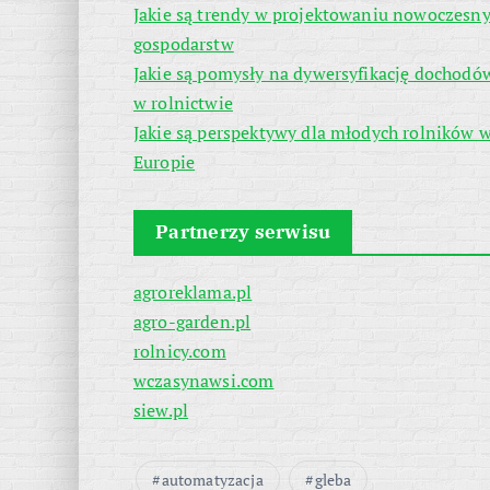
Jakie są trendy w projektowaniu nowoczesn
gospodarstw
Jakie są pomysły na dywersyfikację dochodó
w rolnictwie
Jakie są perspektywy dla młodych rolników 
Europie
Partnerzy serwisu
agroreklama.pl
agro-garden.pl
rolnicy.com
wczasynawsi.com
siew.pl
automatyzacja
gleba