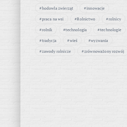
hodowla zwierząt
innowacje
praca na wsi
Rolnictwo
rolnicy
rolnik
technologia
technologie
tradycja
wieś
wyzwania
zawody rolnicze
zrównoważony rozwój