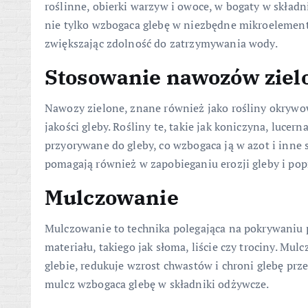
roślinne, obierki warzyw i owoce, w bogaty w skła
nie tylko wzbogaca glebę w niezbędne mikroelementy,
zwiększając zdolność do zatrzymywania wody.
Stosowanie nawozów ziel
Nawozy zielone, znane również jako rośliny okrywo
jakości gleby. Rośliny te, takie jak koniczyna, lucern
przyorywane do gleby, co wzbogaca ją w azot i inne
pomagają również w zapobieganiu erozji gleby i popr
Mulczowanie
Mulczowanie to technika polegająca na pokrywaniu 
materiału, takiego jak słoma, liście czy trociny. M
glebie, redukuje wzrost chwastów i chroni glebę prz
mulcz wzbogaca glebę w składniki odżywcze.