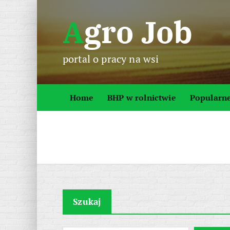
S
Agro Job
k
i
p
portal o pracy na wsi
t
o
c
Home
BHP w rolnictwie
Popularn
o
n
t
e
n
t
Szukaj