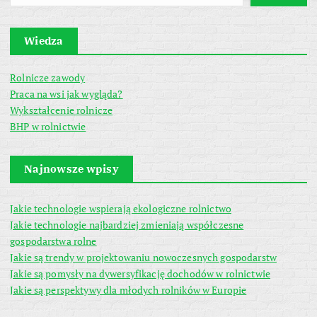
Wiedza
Rolnicze zawody
Praca na wsi jak wygląda?
Wykształcenie rolnicze
BHP w rolnictwie
Najnowsze wpisy
Jakie technologie wspierają ekologiczne rolnictwo
Jakie technologie najbardziej zmieniają współczesne
gospodarstwa rolne
Jakie są trendy w projektowaniu nowoczesnych gospodarstw
Jakie są pomysły na dywersyfikację dochodów w rolnictwie
Jakie są perspektywy dla młodych rolników w Europie