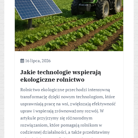
16 lipca, 2026
Jakie technologie wspierają
ekologiczne rolnictwo
Rolnictwo ekologiczne przechodzi intensywną
transformację dzięki nowym technologiom, które
usprawniają pracę na wsi, zwiększają efektywność
upraw i wspierają zrównoważony rozwój. W
artykule przyjrzymy się różnorodnym
rozwiązaniom, które pomagają rolnikom w
codziennej działalności, a także przedstawimy