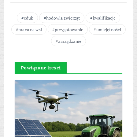
eduk
hodowla zwierząt
kwalifikacje
praca na wsi
przygotowanie
umiejętności
zarządzanie
Powiązane treści