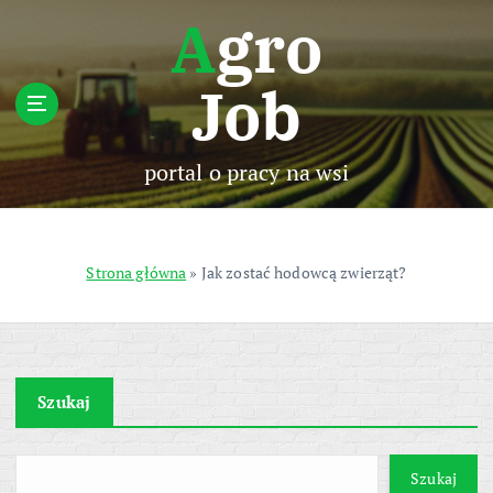
S
Agro
k
i
Job
p
t
o
c
portal o pracy na wsi
o
n
t
e
Strona główna
»
Jak zostać hodowcą zwierząt?
n
t
Szukaj
Szukaj