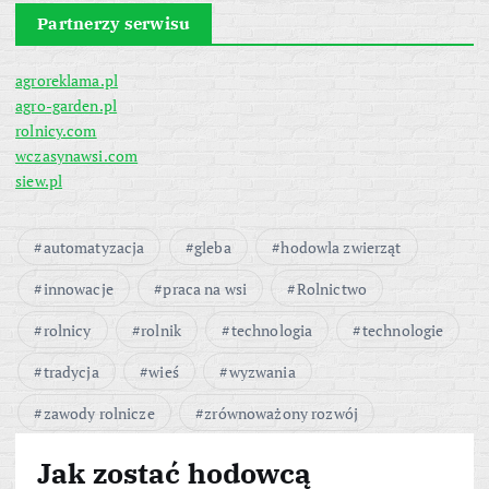
Partnerzy serwisu
agroreklama.pl
agro-garden.pl
rolnicy.com
wczasynawsi.com
siew.pl
automatyzacja
gleba
hodowla zwierząt
innowacje
praca na wsi
Rolnictwo
rolnicy
rolnik
technologia
technologie
tradycja
wieś
wyzwania
zawody rolnicze
zrównoważony rozwój
Jak zostać hodowcą