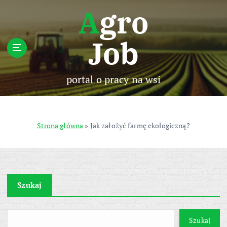
S
Agro
k
i
Job
p
t
o
c
portal o pracy na wsi
o
n
t
e
Strona główna
»
Jak założyć farmę ekologiczną?
n
t
Szukaj
Szukaj