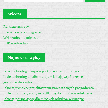
Wiedza
Rolnicze zawody
Praca na wsi jak wygląda?
Wykształcenie rolnicze
BHP w rolnictwie
Najnowsze wpisy
Jakie technologie wspierają ekologiczne rolnictwo
Jakie technologie najbardziej zmieniają współczesne
gospodarstwa rolne
Jakie są trendy w projektowaniu nowoczesnych gospodarstw
Jakie są pomysły na dywersyfikację dochodów w rolnictwie
Jakie są perspektywy dla młodych rolników w Europie