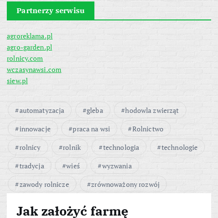
Partnerzy serwisu
agroreklama.pl
agro-garden.pl
rolnicy.com
wczasynawsi.com
siew.pl
automatyzacja
gleba
hodowla zwierząt
innowacje
praca na wsi
Rolnictwo
rolnicy
rolnik
technologia
technologie
tradycja
wieś
wyzwania
zawody rolnicze
zrównoważony rozwój
Jak założyć farmę