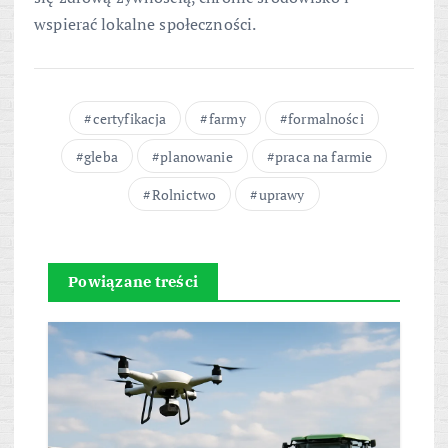
wspierać lokalne społeczności.
certyfikacja
farmy
formalności
gleba
planowanie
praca na farmie
Rolnictwo
uprawy
Powiązane treści