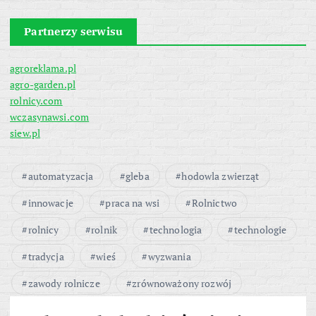
Partnerzy serwisu
agroreklama.pl
agro-garden.pl
rolnicy.com
wczasynawsi.com
siew.pl
automatyzacja
gleba
hodowla zwierząt
innowacje
praca na wsi
Rolnictwo
rolnicy
rolnik
technologia
technologie
tradycja
wieś
wyzwania
zawody rolnicze
zrównoważony rozwój