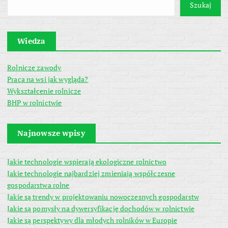
Szukaj
Wiedza
Rolnicze zawody
Praca na wsi jak wygląda?
Wykształcenie rolnicze
BHP w rolnictwie
Najnowsze wpisy
Jakie technologie wspierają ekologiczne rolnictwo
Jakie technologie najbardziej zmieniają współczesne
gospodarstwa rolne
Jakie są trendy w projektowaniu nowoczesnych gospodarstw
Jakie są pomysły na dywersyfikację dochodów w rolnictwie
Jakie są perspektywy dla młodych rolników w Europie