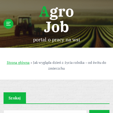
S
Agro
k
i
Job
p
t
o
c
portal o pracy na wsi
o
n
t
e
Strona główna
»
Jak wygląda dzień z życia rolnika – od świtu do
n
zmierzchu
t
Szukaj