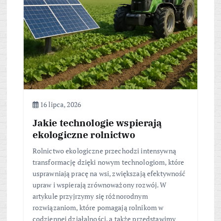
16 lipca, 2026
Jakie technologie wspierają
ekologiczne rolnictwo
Rolnictwo ekologiczne przechodzi intensywną
transformację dzięki nowym technologiom, które
usprawniają pracę na wsi, zwiększają efektywność
upraw i wspierają zrównoważony rozwój. W
artykule przyjrzymy się różnorodnym
rozwiązaniom, które pomagają rolnikom w
codziennej działalności, a także przedstawimy