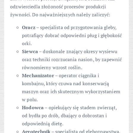
odzwierciedla złożoność procesów produkcji
żywności. Do najważniejszych należy zaliczyć:
Oracz
– specjalista od przygotowania gleby,
potrafiący dobrać odpowiedni pług i głębokość
orki.
Siewca
– doskonale znający okresy wysiewu
oraz techniki rozrzucania nasion, by zapewnić
równomierny wzrost roślin.
Mechanizator
– operator ciągnika i
kombajnu, który czuwa nad konserwacją
maszyn oraz ich skutecznym wykorzystaniem
w polu.
Hodowca
– opiekujący się stadem zwierząt,
od bydła po drób, dbający o dobrostan i
odpowiednią dietę.
Agrotechnik
– specjalista od gleboznawstwa,