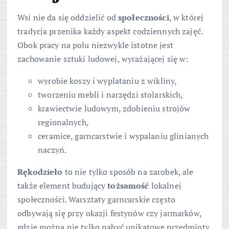
Wsi nie da się oddzielić od
społeczności
, w której
tradycja przenika każdy aspekt codziennych zajęć.
Obok pracy na polu niezwykle istotne jest
zachowanie sztuki ludowej, wyrażającej się w:
wyrobie koszy i wyplataniu z wikliny,
tworzeniu mebli i narzędzi stolarskich,
krawiectwie ludowym, zdobieniu strojów
regionalnych,
ceramice, garncarstwie i wypalaniu glinianych
naczyń.
Rękodzieło
to nie tylko sposób na zarobek, ale
także element budujący
tożsamość
lokalnej
społeczności. Warsztaty garncarskie często
odbywają się przy okazji festynów czy jarmarków,
gdzie można nie tylko nabyć unikatowe przedmioty,