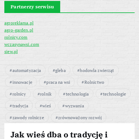
Partnerzy serwisu
agroreklama.pl
agro-garden.pl
rolnicy.com
wczasynawsi.com
siew.pl
automatyzacja
gleba
hodowla zwierząt
innowacje
praca na wsi
Rolnictwo
rolnicy
rolnik
technologia
technologie
tradycja
wieś
wyzwania
zawody rolnicze
zrównoważony rozwój
Jak wieś dba o tradycję i