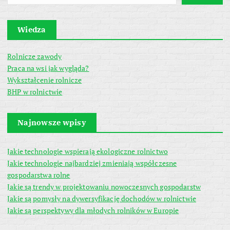
Wiedza
Rolnicze zawody
Praca na wsi jak wygląda?
Wykształcenie rolnicze
BHP w rolnictwie
Najnowsze wpisy
Jakie technologie wspierają ekologiczne rolnictwo
Jakie technologie najbardziej zmieniają współczesne
gospodarstwa rolne
Jakie są trendy w projektowaniu nowoczesnych gospodarstw
Jakie są pomysły na dywersyfikację dochodów w rolnictwie
Jakie są perspektywy dla młodych rolników w Europie