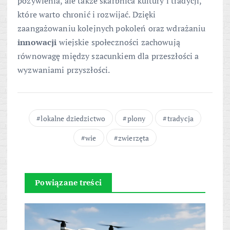
pożywienia, ale także skarbnica kultury i tradycji,
które warto chronić i rozwijać. Dzięki
zaangażowaniu kolejnych pokoleń oraz wdrażaniu
innowacji
wiejskie społeczności zachowują
równowagę między szacunkiem dla przeszłości a
wyzwaniami przyszłości.
lokalne dziedzictwo
plony
tradycja
wie
zwierzęta
Powiązane treści