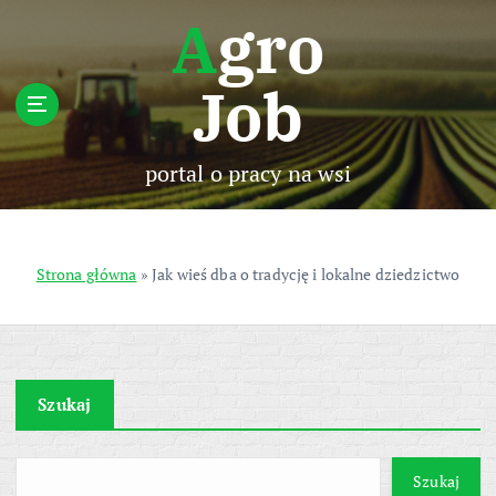
S
Agro
k
i
Job
p
t
o
c
portal o pracy na wsi
o
n
t
e
Strona główna
»
Jak wieś dba o tradycję i lokalne dziedzictwo
n
t
Szukaj
Szukaj