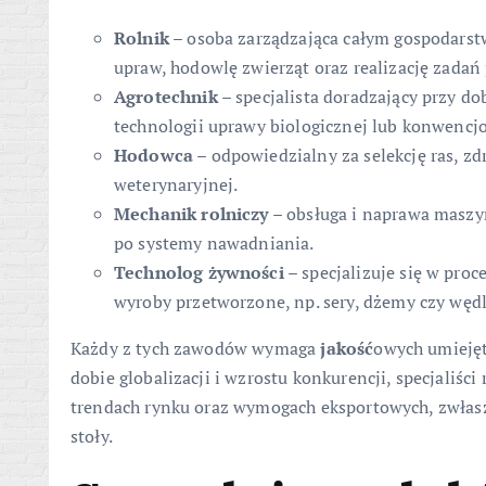
Rolnik
– osoba zarządzająca całym gospodars
upraw, hodowlę zwierząt oraz realizację zadań
Agrotechnik
– specjalista doradzający przy do
technologii uprawy biologicznej lub konwencjo
Hodowca
– odpowiedzialny za selekcję ras, z
weterynaryjnej.
Mechanik rolniczy
– obsługa i naprawa maszyn
po systemy nawadniania.
Technolog żywności
– specjalizuje się w pro
wyroby przetworzone, np. sery, dżemy czy wędl
Każdy z tych zawodów wymaga
jakość
owych umiejęt
dobie globalizacji i wzrostu konkurencji, specjaliśc
trendach rynku oraz wymogach eksportowych, zwłaszc
stoły.