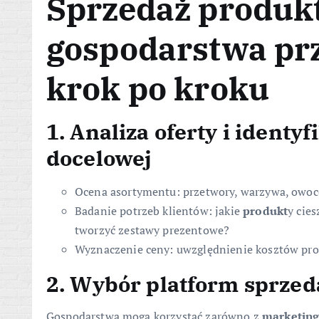
Sprzedaż produk
gospodarstwa prz
krok po kroku
1. Analiza oferty i identy
docelowej
Ocena asortymentu: przetwory, warzywa, owoce
Badanie potrzeb klientów: jakie
produkt
y cie
tworzyć zestawy prezentowe?
Wyznaczenie ceny: uwzględnienie kosztów prod
2. Wybór platform sprze
Gospodarstwa mogą korzystać zarówno z
marketin