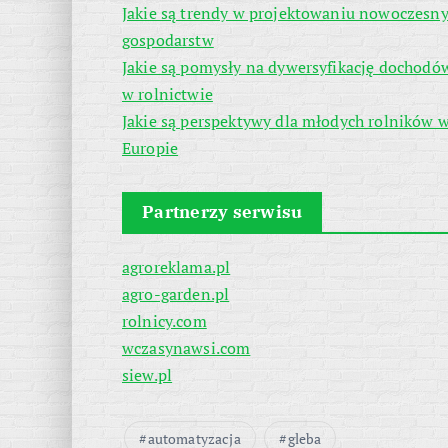
Jakie są trendy w projektowaniu nowoczesn
gospodarstw
Jakie są pomysły na dywersyfikację dochodó
w rolnictwie
Jakie są perspektywy dla młodych rolników 
Europie
Partnerzy serwisu
agroreklama.pl
agro-garden.pl
rolnicy.com
wczasynawsi.com
siew.pl
automatyzacja
gleba