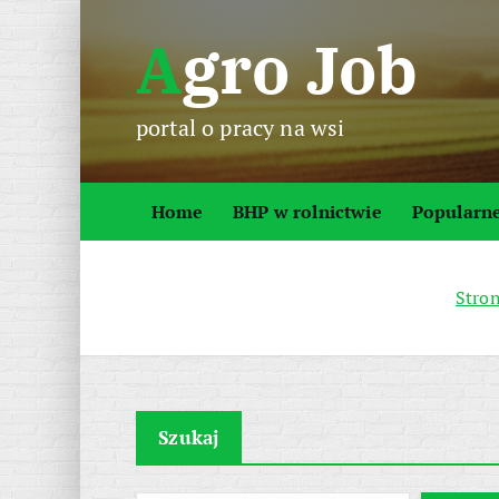
S
Agro Job
k
i
p
portal o pracy na wsi
t
o
c
Home
BHP w rolnictwie
Popularn
o
n
t
Stro
e
n
t
Szukaj