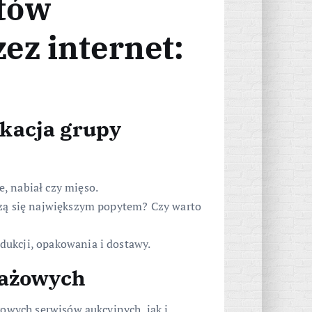
tów
ez internet:
fikacja grupy
, nabiał czy mięso.
szą się największym popytem? Czy warto
ukcji, opakowania i dostawy.
dażowych
g
owych serwisów aukcyjnych, jak i