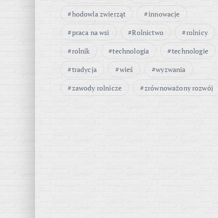
hodowla zwierząt
innowacje
praca na wsi
Rolnictwo
rolnicy
rolnik
technologia
technologie
tradycja
wieś
wyzwania
zawody rolnicze
zrównoważony rozwój