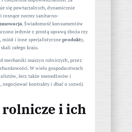
aje się powtarzalnych, dynamicznie
 i rosnące normy sanitarno-
innowacja
. Świadomość konsumentów
arzono jedynie z prostą uprawą zboża czy
y, miód i inne specjalistyczne
produkt
y,
skali całego kraju.
od mechaniki maszyn rolniczych, przez
rachunkowości. W wielu gospodarstwach
jalistów, lecz także menedżerów i
 negocjować kontrakty i dbać o rozwój
olnicze i ich