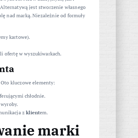
. Alternatywą jest stworzenie własnego
lę nad marką. Niezależnie od formuły
temy kartowe).
li ofertę w wyszukiwarkach.
enta
. Oto kluczowe elementy:
ferującymi chłodnie.
 wyroby.
omunikacja z
klient
em.
wanie marki