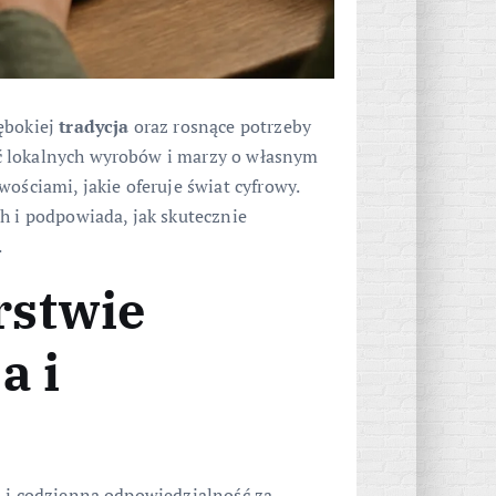
ębokiej
tradycja
oraz rosnące potrzeby
ść lokalnych wyrobów i marzy o własnym
ościami, jakie oferuje świat cyfrowy.
h i podpowiada, jak skutecznie
.
rstwie
a i
ą i codzienna odpowiedzialność za