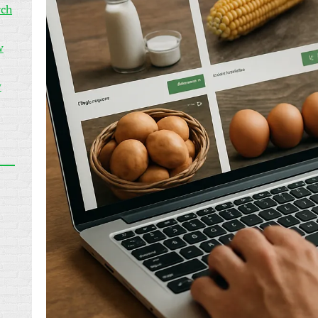
ych
w
w