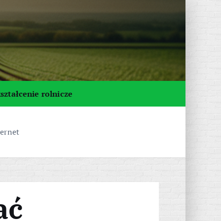
ształcenie rolnicze
ternet
ać