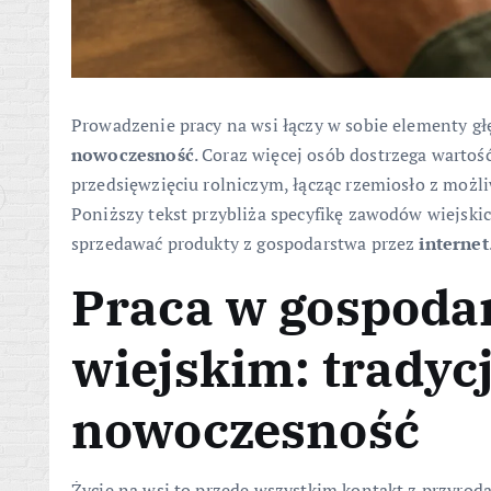
Prowadzenie pracy na wsi łączy w sobie elementy gł
nowoczesność
. Coraz więcej osób dostrzega warto
przedsięwzięciu rolniczym, łącząc rzemiosło z możliw
Poniższy tekst przybliża specyfikę zawodów wiejskic
sprzedawać produkty z gospodarstwa przez
internet
Praca w gospoda
wiejskim: tradycj
nowoczesność
Życie na wsi to przede wszystkim kontakt z przyrod