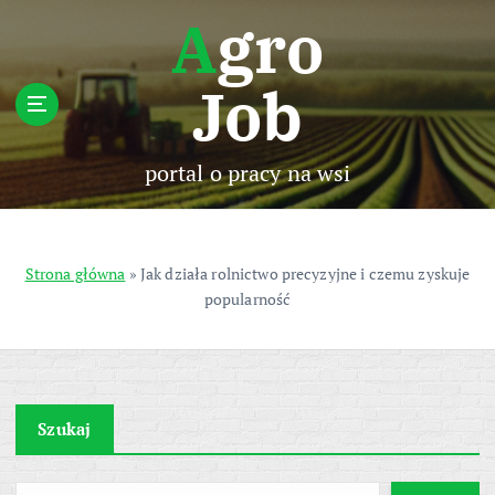
S
Agro
k
i
Job
p
t
o
c
portal o pracy na wsi
o
n
t
e
Strona główna
»
Jak działa rolnictwo precyzyjne i czemu zyskuje
n
popularność
t
Szukaj