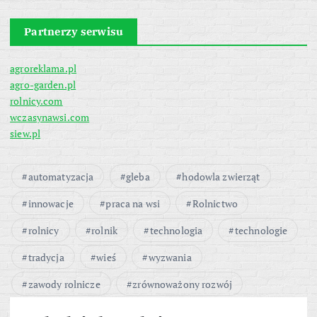
Partnerzy serwisu
agroreklama.pl
agro-garden.pl
rolnicy.com
wczasynawsi.com
siew.pl
automatyzacja
gleba
hodowla zwierząt
innowacje
praca na wsi
Rolnictwo
rolnicy
rolnik
technologia
technologie
tradycja
wieś
wyzwania
zawody rolnicze
zrównoważony rozwój