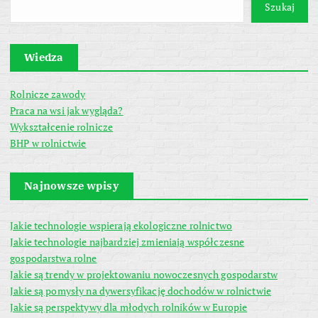
Szukaj
Wiedza
Rolnicze zawody
Praca na wsi jak wygląda?
Wykształcenie rolnicze
BHP w rolnictwie
Najnowsze wpisy
Jakie technologie wspierają ekologiczne rolnictwo
Jakie technologie najbardziej zmieniają współczesne
gospodarstwa rolne
Jakie są trendy w projektowaniu nowoczesnych gospodarstw
Jakie są pomysły na dywersyfikację dochodów w rolnictwie
Jakie są perspektywy dla młodych rolników w Europie